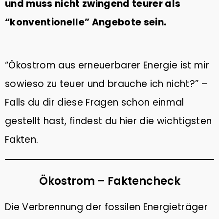
10
und muss nicht zwingend teurer als
TIPPS GEGEN DEN
NOVEMBER
“konventionelle” Angebote sein.
KLIMAWANDEL: WAS KANNST
2022
DU TUN?
6
“Ökostrom aus erneuerbarer Energie ist mir
PLASTIKFREI IM BAD | SO
MÄRZ
sowieso zu teuer und brauche ich nicht?” –
ERKENNST DU NACHHALTIGE
2022
PRODUKTE
Falls du dir diese Fragen schon einmal
gestellt hast, findest du hier die wichtigsten
9
WACHSTÜCHER SELBER
Fakten.
FEBRUAR
MACHEN (DIY) – ALTERNATIVE
2022
ZU PLASTIKFOLIE
Ökostrom – Faktencheck
Die Verbrennung der fossilen Energieträger