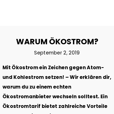
29
DIE BEDEUTUNG VON GUTEM
DEZEMBER
SCHLAF
2023
WARUM ÖKOSTROM?
22
September 2, 2019
MOBILITÄTSWENDE SCHAFFT
NOVEMBER
ARBEITSPLÄTZE
2023
Mit Ökostrom ein Zeichen gegen Atom-
und Kohlestrom setzen! – Wir erklären dir,
2
warum du zu einem echten
ÖKOSTROM | ANBIETER IM
AUGUST
VERGLEICH & TIPPS ZUM
Ökostromanbieter wechseln solltest. Ein
2023
WECHSEL
Ökostromtarif bietet zahlreiche Vorteile