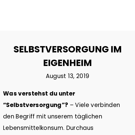
29
DIE BEDEUTUNG VON GUTEM
DEZEMBER
SCHLAF
2023
SELBSTVERSORGUNG IM
22
EIGENHEIM
MOBILITÄTSWENDE SCHAFFT
NOVEMBER
ARBEITSPLÄTZE
August 13, 2019
2023
Was verstehst du unter
2
“Selbstversorgung”?
– Viele verbinden
ÖKOSTROM | ANBIETER IM
AUGUST
VERGLEICH & TIPPS ZUM
2023
den Begriff mit unserem täglichen
WECHSEL
Lebensmittelkonsum. Durchaus