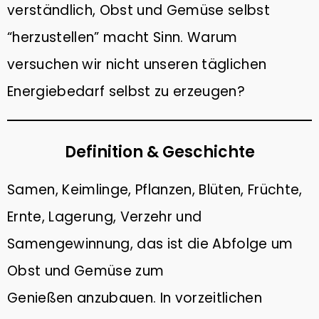
10
verständlich, Obst und Gemüse selbst
TIPPS GEGEN DEN
NOVEMBER
KLIMAWANDEL: WAS KANNST
“herzustellen” macht Sinn. Warum
2022
DU TUN?
versuchen wir nicht unseren täglichen
Energiebedarf selbst zu erzeugen?
6
PLASTIKFREI IM BAD | SO
MÄRZ
ERKENNST DU NACHHALTIGE
2022
PRODUKTE
Definition & Geschichte
9
Samen, Keimlinge, Pflanzen, Blüten, Früchte,
WACHSTÜCHER SELBER
FEBRUAR
MACHEN (DIY) – ALTERNATIVE
Ernte, Lagerung, Verzehr und
2022
ZU PLASTIKFOLIE
Samengewinnung, das ist die Abfolge um
Obst und Gemüse zum
Genießen anzubauen. In vorzeitlichen