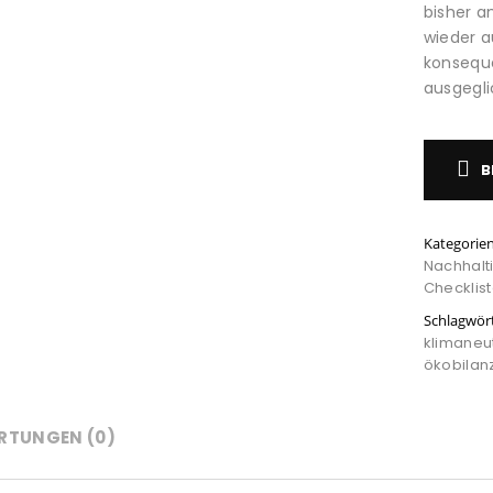
bisher 
wieder 
konsequ
ausgegli
B
Kategorie
Nachhalti
Checklis
Schlagwör
klimaneu
ökobilan
RTUNGEN (0)