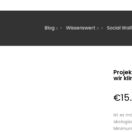
Blog
Wissenswert
Social Wall
1
TERRASSE HEIZEN | TIPPS FÜR
JUNI
HEIZSTRAHLER, GASHEIZER & FEUERSCHALE
2024
Proje
22
wir kl
MOBILITÄTSWENDE SCHAFFT
NOVEMBER
ARBEITSPLÄTZE
2023
€
15
6
Ist es m
ökologis
PLASTIKFREI IM BAD | SO ERKENNST DU
MÄRZ
Minimum 
NACHHALTIGE PRODUKTE
2022