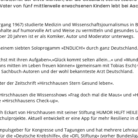
ater von fünf mittlerweile erwachsenen Kindern lebt bei Aac
hrgang 1967) studierte Medizin und Wissenschaftsjournalismus in B
 Inhalte auf humorvolle Art und Weise zu vermitteln und gesundes 
ber 20 Jahren ist er als Komiker, Autor und Moderator unterwegs.
t seinem siebten Soloprogamm »ENDLICH!« durch ganz Deutschland
chst mit ihren Aufgaben«,»Glück kommt selten allein…« und »Wun
 uns mitten im Leben freuen können« (gemeinsam mit Tobias Esch) 
en Sachbuch-Autoren und der wohl bekannteste Arzt Deutschland.
ter der Zeitschrift »Hirschhausen Stern Gesund leben«.
n Hirschhausen die Wissensshows »Frag doch mal die Maus« und »
 »Hirschhausens Check-up«.
ich Eckart von Hirschhausen mit seiner Stiftung HUMOR HILFT HEI
ulprojekte. Aktuell entwickelt er eine App für mehr Resilienz in 
 Impulsgeber für Kongresse und Tagungen und hat mehrere Lehrauf
 für die »Deutsche Krebshilfe«, die »DFL Stiftung« (vorher Bundeslig