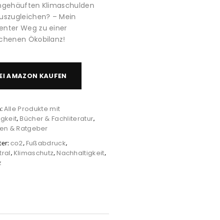
angehäuften Klimaschulden
auszugleichen? –
Mein
enter Weg zu einer
chenen Ökobilanz!
EI AMAZON KAUFEN
n:
Alle Produkte mit
gkeit
,
Bücher & Fachliteratur
,
ten & Ratgeber
ter:
co2
,
Fußabdruck
,
tral
,
Klimaschutz
,
Nachhaltigkeit
,
z