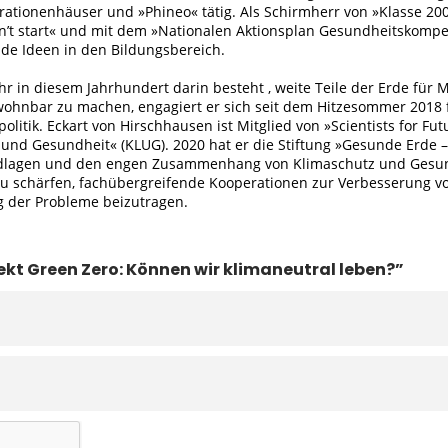
erationenhäuser und »Phineo« tätig. Als Schirmherr von »Klasse 
’t start« und mit dem »Nationalen Aktionsplan Gesundheitskompet
de Ideen in den Bildungsbereich.
r in diesem Jahrhundert darin besteht , weite Teile der Erde für 
ohnbar zu machen, engagiert er sich seit dem Hitzesommer 2018 
olitik. Eckart von Hirschhausen ist Mitglied von »Scientists for Fu
 und Gesundheit« (KLUG). 2020 hat er die Stiftung »Gesunde Erde
ndlagen und den engen Zusammenhang von Klimaschutz und Gesund
 zu schärfen, fachübergreifende Kooperationen zur Verbesserung 
ng der Probleme beizutragen.
ojekt Green Zero: Können wir klimaneutral leben?”