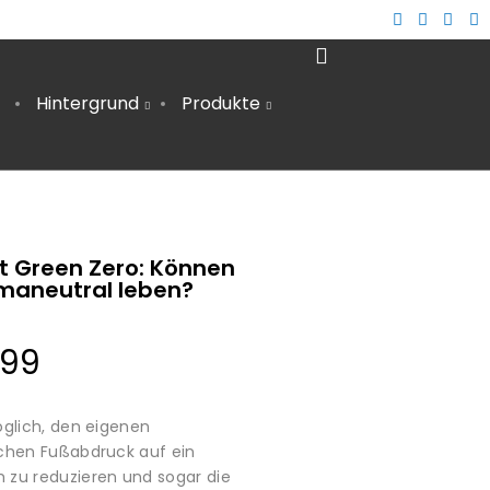
Hintergrund
Produkte
12
AUTARKE STROMVERSORGUNG IM
MÄRZ
WOHNMOBIL – DIY ANLEITUNG
2024
kt Green Zero: Können
2
imaneutral leben?
ÖKOSTROM | ANBIETER IM VERGLEICH &
AUGUST
TIPPS ZUM WECHSEL
2023
.99
9
öglich, den eigenen
chen Fußabdruck auf ein
WACHSTÜCHER SELBER MACHEN (DIY)
FEBRUAR
zu reduzieren und sogar die
– ALTERNATIVE ZU PLASTIKFOLIE
2022