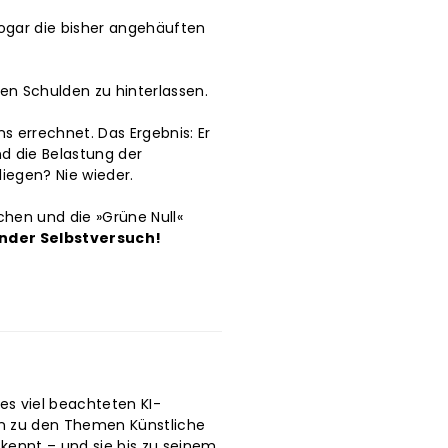
ogar die bisher angehäuften
hen Schulden zu hinterlassen.
s errechnet. Das Ergebnis: Er
d die Belastung der
iegen? Nie wieder.
chen und die »Grüne Null«
render Selbstversuch!
es viel beachteten KI-
en zu den Themen Künstliche
s kennt – und sie bis zu seinem