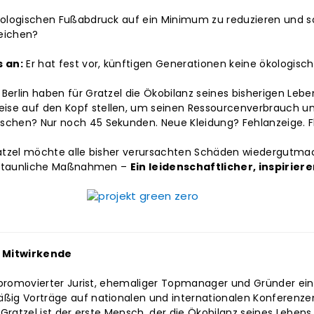
ökologischen Fußabdruck auf ein Minimum zu reduzieren und s
eichen?
s an:
Er hat fest vor, künftigen Generationen keine ökologisc
erlin haben für Gratzel die Ökobilanz seines bisherigen Leben
se auf den Kopf stellen, um seinen Ressourcenverbrauch un
chen? Nur noch 45 Sekunden. Neue Kleidung? Fehlanzeige. Fl
ratzel möchte alle bisher verursachten Schäden wiedergutma
 erstaunliche Maßnahmen –
Ein leidenschaftlicher, inspirie
e Mitwirkende
st promovierter Jurist, ehemaliger Topmanager und Gründer ein
äßig Vorträge auf nationalen und internationalen Konferenz
. Gratzel ist der erste Mensch, der die Ökobilanz seines Leben