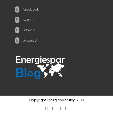
facebook
twitter
linkedin
pinterest
Copyright EnergiesparBlog 2019