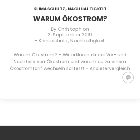
TIPPS GEGEN
PLASTIKFREI
WACHSTÜCHER
,
KLIMASCHUTZ
NACHHALTIGKEIT
DEN
IM BAD | SO
SELBER
KLIMAWANDEL:
ERKENNST DU
MACHEN (DIY)
WARUM ÖKOSTROM?
WAS KANNST
NACHHALTIGE
– ALTERNATIVE
DU TUN?
PRODUKTE
ZU
By
Christoph
on
PLASTIKFOLIE
2. September 2019
-
Klimaschutz
,
Nachhaltigkeit
Warum Ökostrom? – Wir erklären dir dei Vor- und
Nachteile von Ökostrom und warum du zu einem
Ökostromtarif wechseln solltest! – Anbietervergleich