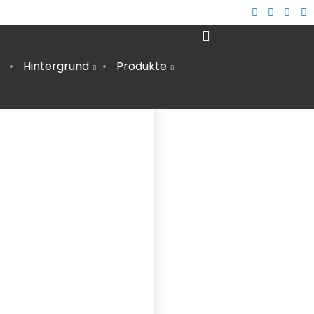
Hintergrund
Produkte
12
AUTARKE STROMVERSORGUNG IM
MÄRZ
WOHNMOBIL – DIY ANLEITUNG
2024
2
ÖKOSTROM | ANBIETER IM VERGLEICH &
AUGUST
TIPPS ZUM WECHSEL
2023
9
WACHSTÜCHER SELBER MACHEN (DIY)
FEBRUAR
– ALTERNATIVE ZU PLASTIKFOLIE
2022