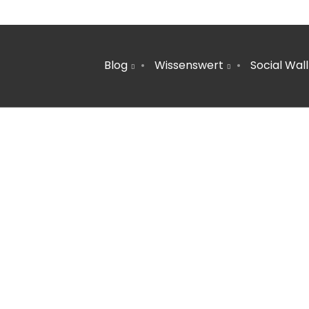
Blog
Wissenswert
Social Wall
1
TERRASSE HEIZEN | TIPPS FÜR
JUNI
HEIZSTRAHLER, GASHEIZER & FEUERSCHALE
2024
22
MOBILITÄTSWENDE SCHAFFT
NOVEMBER
ARBEITSPLÄTZE
2023
6
PLASTIKFREI IM BAD | SO ERKENNST DU
MÄRZ
NACHHALTIGE PRODUKTE
2022