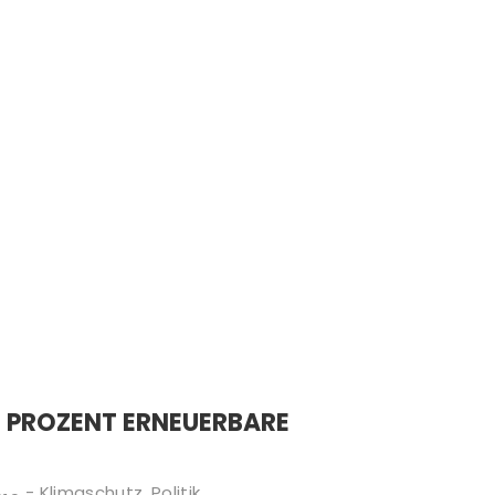
0 PROZENT ERNEUERBARE
-
Klimaschutz
,
Politik