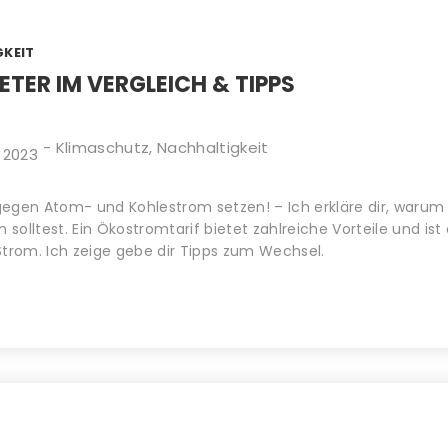
KEIT
TER IM VERGLEICH & TIPPS
-
Klimaschutz
,
Nachhaltigkeit
 2023
gegen Atom- und Kohlestrom setzen! – Ich erkläre dir, waru
olltest. Ein Ökostromtarif bietet zahlreiche Vorteile und ist o
Strom. Ich zeige gebe dir Tipps zum Wechsel.