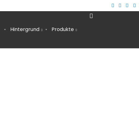
Hintergrund
Produkte
12
AUTARKE STROMVERSORGUNG IM
MÄRZ
WOHNMOBIL – DIY ANLEITUNG
2024
2
ÖKOSTROM | ANBIETER IM VERGLEICH &
AUGUST
TIPPS ZUM WECHSEL
2023
9
WACHSTÜCHER SELBER MACHEN (DIY)
FEBRUAR
– ALTERNATIVE ZU PLASTIKFOLIE
2022