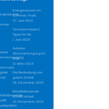
Energiesparen im
Sommer: Prakt...
27. Juni 2024
Terrasse heizen |
Tipps für He...
1. Juni 2024
Autarke
Stromversorgung im
Woh...
12. März 2024
Die Bedeutung von
gutem Schlaf
29. Dezember 2023
Mobilitätswende
schafft Arbeit...
22. November 2023