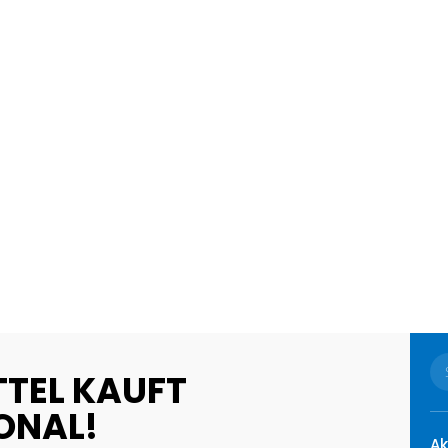
TTEL KAUFT
ONAL!
Ak