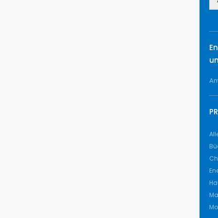
En
un
Am
P
Al
Bü
Ch
En
Ha
Ma
Mob