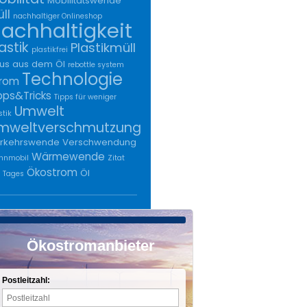
Mobilitätswende
ll
nachhaltiger Onlineshop
achhaltigkeit
astik
Plastikmüll
plastikfrei
us aus dem Öl
rebottle system
Technologie
trom
pps&Tricks
Tipps für weniger
Umwelt
stik
mweltverschmutzung
rkehrswende
Verschwendung
Wärmewende
hnmobil
Zitat
Ökostrom
Öl
 Tages
Ökostromanbieter
Postleitzahl: