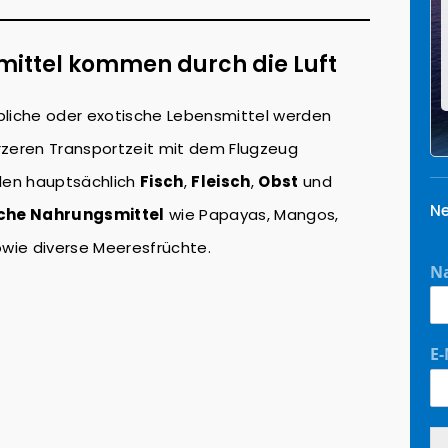
ittel kommen durch die Luft
bliche oder exotische Lebensmittel werden
rzeren Transportzeit mit dem Flugzeug
hlen hauptsächlich
Fisch
,
Fleisch
,
Obst
und
Ne
che Nahrungsmittel
wie Papayas, Mangos,
wie diverse Meeresfrüchte.
N
E-