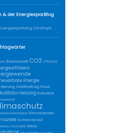
h & der EnergiesparBlog
hlagwörter
CO2
Bauhausstil
ark
CTS2020
ergieeffizient
nergiewende
neuerbare Energie
rderung
Gastbeitrag
Haus
ausbau
Heizung
Industrie
maneutral
limaschutz
Klimawandel
matransformation
imaziele
Kohlendioxid
Meer
ferenz
Kosmetik
obilität