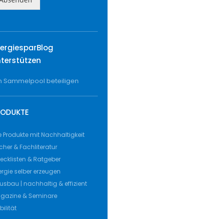
ergiesparBlog
terstützen
 Sammelpool beteiligen
RODUKTE
le Produkte mit Nachhaltigkeit
cher & Fachliteratur
ecklisten & Ratgeber
ergie selber erzeugen
usbau | nachhaltig & effizient
gazine & Seminare
ilität