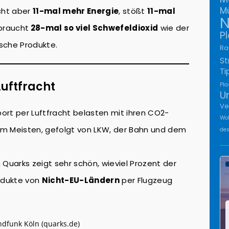
Mü
cht aber
11-mal mehr Energie
, stößt
11-mal
N
braucht
28-mal so viel Schwefeldioxid
wie der
Pl
sche Produkte.
Ra
S
Ti
Luftfracht
Pla
U
Ve
ort per Luftfracht belasten mit ihren CO2-
Wo
am Meisten, gefolgt von LKW, der Bahn und dem
des
 Quarks zeigt sehr schön, wieviel Prozent der
rodukte von
Nicht-EU-Ländern
per Flugzeug
dfunk Köln (quarks.de)