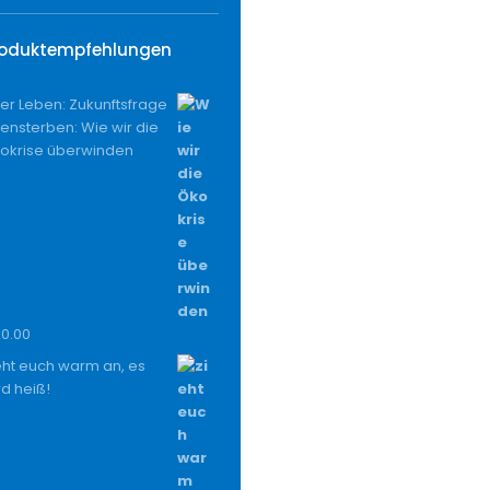
roduktempfehlungen
er Leben: Zukunftsfrage
tensterben: Wie wir die
okrise überwinden
20.00
eht euch warm an, es
rd heiß!