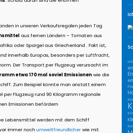
ns
. Schuld daran sind die enormen
Ic
 landen in unseren Verkaufsregalen jeden Tag
nsmittel
aus fernen Ländern – Tomaten aus
frika oder Spargel aus Griechenland . Fakt ist,
Sc
nd innerhalb Europas, besonders per Luftfracht,
aut
norm. Der Transport per Flugzeug verursacht im
en
E
gramm etwa 170 mal soviel Emissionen
wie die
er
chiff. Zum Beispiel könnte man anstatt einem
Fö
H
l per Flugzeug rund 90 Kilogramm regionale
kli
K
chen Emissionen befördern
Kli
Kl
ee Lebensmittel werden mit dem Schiff
Kon
 zwar immer noch
umweltfreundlicher
wie mit
M