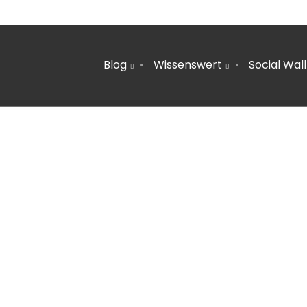
Blog
Wissenswert
Social Wall
1
TERRASSE HEIZEN | TIPPS FÜR
JUNI
HEIZSTRAHLER, GASHEIZER & FEUERSCHALE
2024
22
MOBILITÄTSWENDE SCHAFFT
NOVEMBER
ARBEITSPLÄTZE
2023
6
PLASTIKFREI IM BAD | SO ERKENNST DU
MÄRZ
NACHHALTIGE PRODUKTE
2022