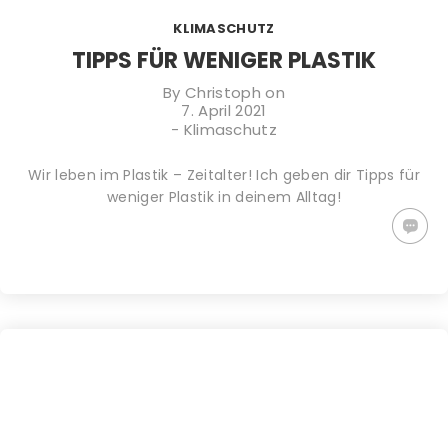
TIPPS GEGEN
PLASTIKFREI
WACHSTÜCHER
KLIMASCHUTZ
DEN
IM BAD | SO
SELBER
KLIMAWANDEL:
ERKENNST DU
MACHEN (DIY)
TIPPS FÜR WENIGER PLASTIK
WAS KANNST
NACHHALTIGE
– ALTERNATIVE
DU TUN?
PRODUKTE
ZU
By
Christoph
on
PLASTIKFOLIE
7. April 2021
-
Klimaschutz
Wir leben im Plastik – Zeitalter! Ich geben dir Tipps für
weniger Plastik in deinem Alltag!