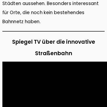
10
Städten aussehen. Besonders interessant
TIPPS GEGEN DEN
NOVEMBER
KLIMAWANDEL: WAS KANNST
für Orte, die noch kein bestehendes
2022
DU TUN?
Bahnnetz haben.
6
PLASTIKFREI IM BAD | SO
MÄRZ
Spiegel TV über die innovative
ERKENNST DU NACHHALTIGE
2022
PRODUKTE
Straßenbahn
9
WACHSTÜCHER SELBER
FEBRUAR
MACHEN (DIY) – ALTERNATIVE
2022
ZU PLASTIKFOLIE