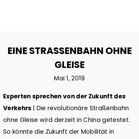
29
DIE BEDEUTUNG VON GUTEM
DEZEMBER
SCHLAF
2023
EINE STRASSENBAHN OHNE G
22
LEISE
MOBILITÄTSWENDE SCHAFFT
NOVEMBER
ARBEITSPLÄTZE
Mai 1, 2019
2023
Experten sprechen von der Zukunft des
2
Verkehrs
| Die revolutionäre Straßenbahn
ÖKOSTROM | ANBIETER IM
AUGUST
VERGLEICH & TIPPS ZUM
2023
ohne Gleise wird derzeit in China getestet.
WECHSEL
So könnte die Zukunft der Mobilität in