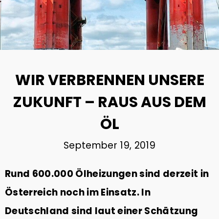
29
DIE BEDEUTUNG VON GUTEM
DEZEMBER
SCHLAF
2023
WIR VERBRENNEN UNSERE
ZUKUNFT – RAUS AUS DEM
22
MOBILITÄTSWENDE SCHAFFT
NOVEMBER
ÖL
ARBEITSPLÄTZE
2023
September 19, 2019
2
Rund 600.000 Ölheizungen sind derzeit in
ÖKOSTROM | ANBIETER IM
AUGUST
VERGLEICH & TIPPS ZUM
2023
WECHSEL
Österreich noch im Einsatz. In
Deutschland sind laut einer Schätzung