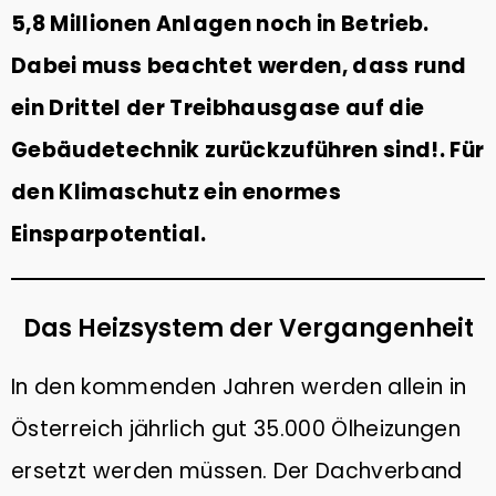
10
5,8 Millionen Anlagen noch in Betrieb.
TIPPS GEGEN DEN
NOVEMBER
KLIMAWANDEL: WAS KANNST
2022
Dabei muss beachtet werden, dass rund
DU TUN?
ein Drittel der Treibhausgase auf die
6
Gebäudetechnik zurückzuführen sind!. Für
PLASTIKFREI IM BAD | SO
MÄRZ
den Klimaschutz ein enormes
ERKENNST DU NACHHALTIGE
2022
PRODUKTE
Einsparpotential.
9
WACHSTÜCHER SELBER
FEBRUAR
Das Heizsystem der Vergangenheit
MACHEN (DIY) – ALTERNATIVE
2022
ZU PLASTIKFOLIE
In den kommenden Jahren werden allein in
Österreich jährlich gut 35.000 Ölheizungen
ersetzt werden müssen. Der Dachverband