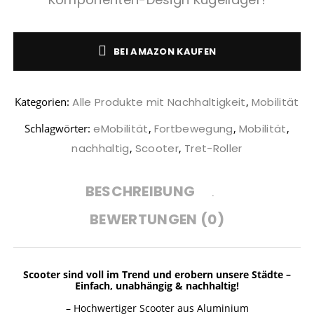
TIPPS GEGEN
PLASTIKFREI
WACHSTÜCHER
DEN
IM BAD | SO
SELBER
KLIMAWANDEL:
ERKENNST DU
MACHEN (DIY)
WAS KANNST
NACHHALTIGE
– ALTERNATIVE
BEI AMAZON KAUFEN
DU TUN?
PRODUKTE
ZU
PLASTIKFOLIE
Kategorien:
Alle Produkte mit Nachhaltigkeit
,
Mobilität
Schlagwörter:
eMobilität
,
Fortbewegung
,
Mobilität
,
nachhaltig
,
Scooter
,
Tret-Roller
BESCHREIBUNG
BEWERTUNGEN (0)
Scooter sind voll im Trend und erobern unsere Städte –
Einfach, unabhängig & nachhaltig!
– Hochwertiger Scooter aus Aluminium