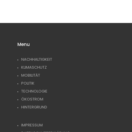
Menu
NACHHALTIGKEIT
KLIMASCHUTZ
MOBILITÄT
POLITIK
TECHNOLOGIE
ÖKOSTROM
HINTERGRUND
IMPRESSUM