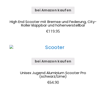
TIPPS GEGEN
PLASTIKFREI
WACHSTÜCHER
DEN
IM BAD | SO
SELBER
bei Amazon kaufen
KLIMAWANDEL:
ERKENNST DU
MACHEN (DIY)
WAS KANNST
NACHHALTIGE
– ALTERNATIVE
DU TUN?
PRODUKTE
ZU
High End Scooter mit Bremse und Federung, City-
PLASTIKFOLIE
Roller klappbar und höhenverstellbar
€
119.95
bei Amazon kaufen
Unisex Jugend Aluminium Scooter Pro
(schwarz/Lime)
€
64.90