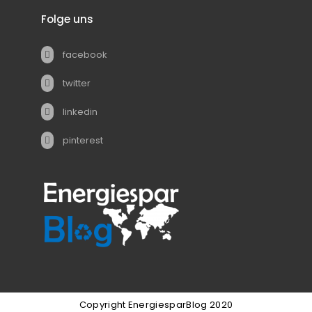
Folge uns
facebook
twitter
linkedin
pinterest
Copyright EnergiesparBlog 2020