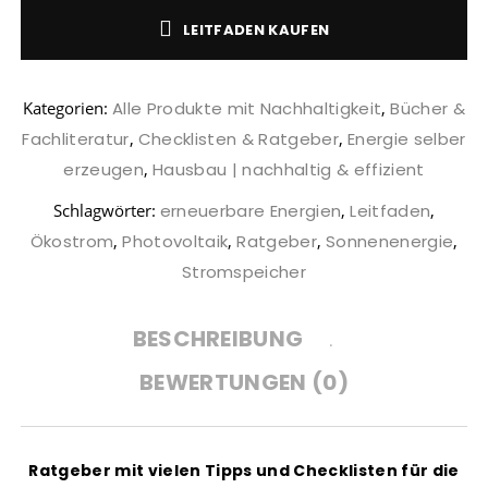
TIPPS GEGEN
PLASTIKFREI
WACHSTÜCHER
LEITFADEN KAUFEN
DEN
IM BAD | SO
SELBER
KLIMAWANDEL:
ERKENNST DU
MACHEN (DIY)
WAS KANNST
NACHHALTIGE
– ALTERNATIVE
DU TUN?
PRODUKTE
ZU
Kategorien:
Alle Produkte mit Nachhaltigkeit
,
Bücher &
PLASTIKFOLIE
Fachliteratur
,
Checklisten & Ratgeber
,
Energie selber
erzeugen
,
Hausbau | nachhaltig & effizient
Schlagwörter:
erneuerbare Energien
,
Leitfaden
,
Ökostrom
,
Photovoltaik
,
Ratgeber
,
Sonnenenergie
,
Stromspeicher
BESCHREIBUNG
BEWERTUNGEN (0)
Ratgeber mit vielen Tipps und Checklisten für die