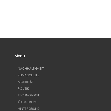
TIPPS GEGEN
PLASTIKFREI
WACHSTÜCHER
DEN
IM BAD | SO
SELBER
KLIMAWANDEL:
ERKENNST DU
MACHEN (DIY)
WAS KANNST
NACHHALTIGE
– ALTERNATIVE
DU TUN?
PRODUKTE
ZU
PLASTIKFOLIE
Menu
NACHHALTIGKEIT
KLIMASCHUTZ
MOBILITÄT
POLITIK
TECHNOLOGIE
ÖKOSTROM
HINTERGRUND