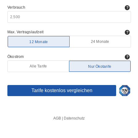
TIPPS GEGEN
PLASTIKFREI
WACHSTÜCHER
DEN
IM BAD | SO
SELBER
KLIMAWANDEL:
ERKENNST DU
MACHEN (DIY)
WAS KANNST
NACHHALTIGE
– ALTERNATIVE
DU TUN?
PRODUKTE
ZU
PLASTIKFOLIE