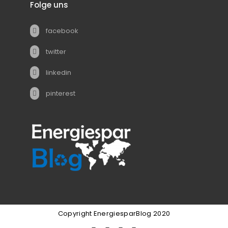
Folge uns
facebook
twitter
linkedin
pinterest
Copyright EnergiesparBlog 2020