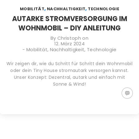
TIPPS GEGEN
PLASTIKFREI
WACHSTÜCHER
,
,
MOBILITÄT
NACHHALTIGKEIT
TECHNOLOGIE
DEN
IM BAD | SO
SELBER
KLIMAWANDEL:
ERKENNST DU
MACHEN (DIY)
AUTARKE STROMVERSORGUNG IM
WAS KANNST
NACHHALTIGE
– ALTERNATIVE
WOHNMOBIL – DIY ANLEITUNG
DU TUN?
PRODUKTE
ZU
PLASTIKFOLIE
By
Christoph
on
12. März 2024
-
Mobilität
,
Nachhaltigkeit
,
Technologie
Wir zeigen dir, wie du Schritt für Schritt dein Wohnmobil
oder dein Tiny House stromautark versorgen kannst.
Unser Konzept: Dezentral, autark und einfach mit
Sonne & Wind!