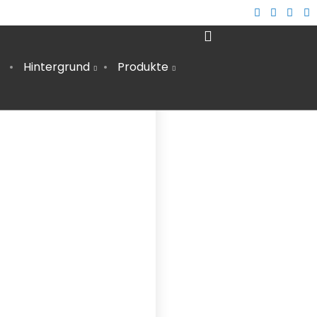
Hintergrund
Produkte
12
AUTARKE STROMVERSORGUNG IM
MÄRZ
WOHNMOBIL – DIY ANLEITUNG
2024
2
ÖKOSTROM | ANBIETER IM VERGLEICH &
AUGUST
TIPPS ZUM WECHSEL
2023
9
WACHSTÜCHER SELBER MACHEN (DIY)
FEBRUAR
– ALTERNATIVE ZU PLASTIKFOLIE
2022