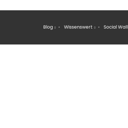
Blog
Wissenswert
Social Wall
1
TERRASSE HEIZEN | TIPPS FÜR
JUNI
HEIZSTRAHLER, GASHEIZER & FEUERSCHALE
2024
22
MOBILITÄTSWENDE SCHAFFT
NOVEMBER
ARBEITSPLÄTZE
2023
6
PLASTIKFREI IM BAD | SO ERKENNST DU
MÄRZ
NACHHALTIGE PRODUKTE
2022