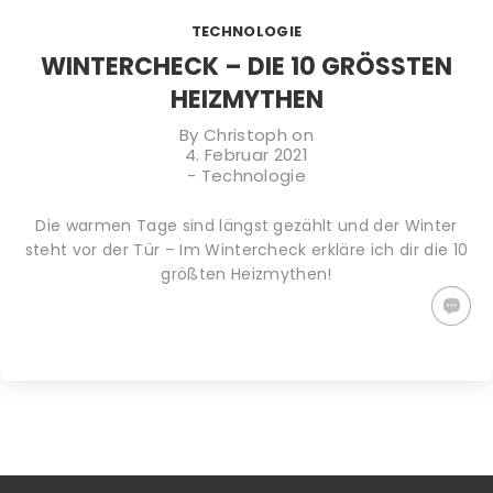
TIPPS GEGEN
PLASTIKFREI
WACHSTÜCHER
TECHNOLOGIE
DEN
IM BAD | SO
SELBER
KLIMAWANDEL:
ERKENNST DU
MACHEN (DIY)
WINTERCHECK – DIE 10 GRÖSSTEN H
WAS KANNST
NACHHALTIGE
– ALTERNATIVE
EIZMYTHEN
DU TUN?
PRODUKTE
ZU
PLASTIKFOLIE
By
Christoph
on
4. Februar 2021
-
Technologie
Die warmen Tage sind längst gezählt und der Winter
steht vor der Tür – Im Wintercheck erkläre ich dir die 10
größten Heizmythen!