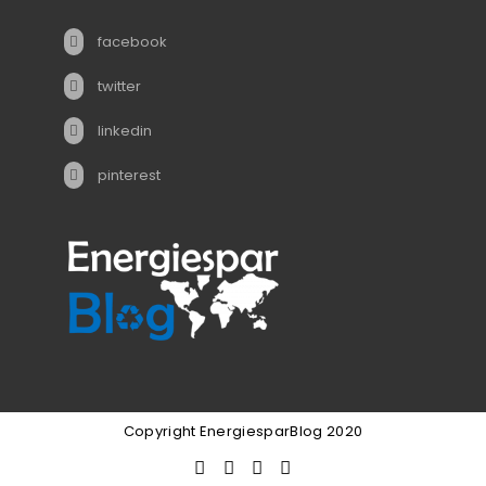
facebook
twitter
linkedin
pinterest
Copyright EnergiesparBlog 2020