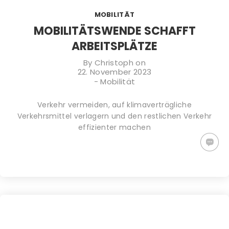
TIPPS GEGEN
PLASTIKFREI
WACHSTÜCHER
MOBILITÄT
DEN
IM BAD | SO
SELBER
KLIMAWANDEL:
ERKENNST DU
MACHEN (DIY)
MOBILITÄTSWENDE SCHAFFT
WAS KANNST
NACHHALTIGE
– ALTERNATIVE
ARBEITSPLÄTZE
DU TUN?
PRODUKTE
ZU
PLASTIKFOLIE
By
Christoph
on
22. November 2023
-
Mobilität
Verkehr vermeiden, auf klimaverträgliche
Verkehrsmittel verlagern und den restlichen Verkehr
effizienter ma­chen