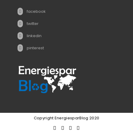
facebook
twitter
linkedin
pinterest
Copyright EnergiesparBlog 2020