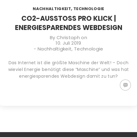
TIPPS GEGEN
PLASTIKFREI
WACHSTÜCHER
,
NACHHALTIGKEIT
TECHNOLOGIE
DEN
IM BAD | SO
SELBER
KLIMAWANDEL:
ERKENNST DU
MACHEN (DIY)
CO2-AUSSTOSS PRO KLICK | E
WAS KANNST
NACHHALTIGE
– ALTERNATIVE
NERGIESPARENDES WEBDESIGN
DU TUN?
PRODUKTE
ZU
PLASTIKFOLIE
By
Christoph
on
10. Juli 2019
-
Nachhaltigkeit
,
Technologie
Das Internet ist die größte Maschine der Welt! – Doch
wieviel Energie benötigt diese “Maschine” und was hat
energiesparendes Webdesign damit zu tun?