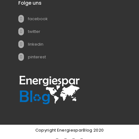
Folge uns
facebook
twitter
linkedin
pinterest
Copyright EnergiesparBlog 2020