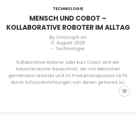
TIPPS GEGEN
PLASTIKFREI
WACHSTÜCHER
TECHNOLOGIE
DEN
IM BAD | SO
SELBER
KLIMAWANDEL:
ERKENNST DU
MACHEN (DIY)
MENSCH UND COBOT –
WAS KANNST
NACHHALTIGE
– ALTERNATIVE
KOLLABORATIVE ROBOTER IM ALLTAG
DU TUN?
PRODUKTE
ZU
PLASTIKFOLIE
By
Christoph
on
11. August 2020
-
Technologie
Kollaborative Roboter oder kurz Cobot wird ein
Industrieroboter bezeichnet, der mit Menschen
gemeinsam arbeitet und im Produktionsprozess nicht
durch Schutzeinrichtungen von diesen getrennt ist.