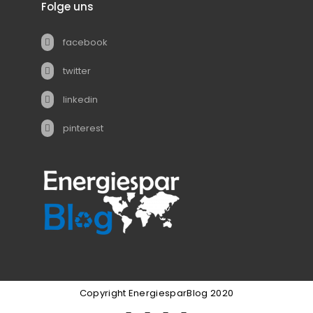
Folge uns
facebook
twitter
linkedin
pinterest
Copyright EnergiesparBlog 2020