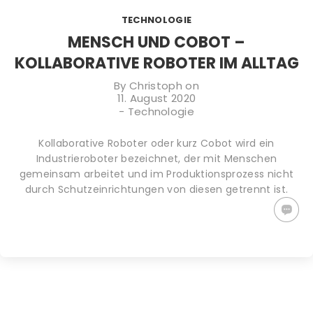
TIPPS GEGEN
PLASTIKFREI
WACHSTÜCHER
TECHNOLOGIE
DEN
IM BAD | SO
SELBER
KLIMAWANDEL:
ERKENNST DU
MACHEN (DIY)
MENSCH UND COBOT –
WAS KANNST
NACHHALTIGE
– ALTERNATIVE
KOLLABORATIVE ROBOTER IM ALLTAG
DU TUN?
PRODUKTE
ZU
PLASTIKFOLIE
By
Christoph
on
11. August 2020
-
Technologie
Kollaborative Roboter oder kurz Cobot wird ein
Industrieroboter bezeichnet, der mit Menschen
gemeinsam arbeitet und im Produktionsprozess nicht
durch Schutzeinrichtungen von diesen getrennt ist.