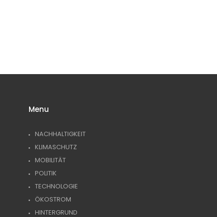
TIPPS GEGEN
PLASTIKFREI
WACHSTÜCHER
DEN
IM BAD | SO
SELBER
KLIMAWANDEL:
ERKENNST DU
MACHEN (DIY)
WAS KANNST
NACHHALTIGE
– ALTERNATIVE
DU TUN?
PRODUKTE
ZU
PLASTIKFOLIE
Menu
NACHHALTIGKEIT
KLIMASCHUTZ
MOBILITÄT
POLITIK
TECHNOLOGIE
ÖKOSTROM
HINTERGRUND