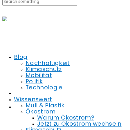
Blog
Wissenswert
Blog
Social Wall
Nachhaltigkeit
Klimaschutz
Hintergrund
Mobilität
Politik
Technologie
Produkte
Wissenswert
Müll & Plastik
Ökostrom
Warum Ökostrom?
Jetzt zu Ökostrom wechseln
Klimaschutz